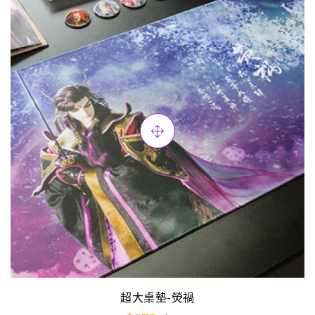
超大桌墊-熒禍