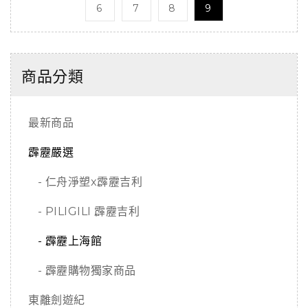
6
7
8
9
商品分類
最新商品
霹靂嚴選
- 仁舟淨塑x霹靂吉利
- PILIGILI 霹靂吉利
- 霹靂上海館
- 霹靂購物獨家商品
東離劍遊紀