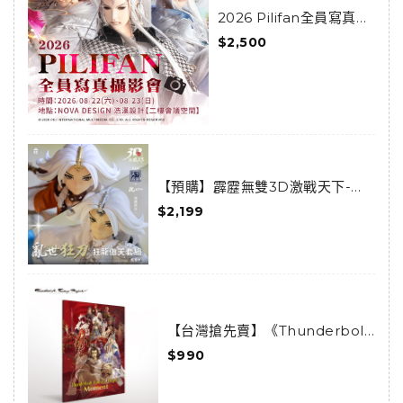
2026 Pilifan全員寫真攝
影會活動套組
$2,500
【預購】霹靂無雙3D激戰天下-亂
世狂刀-狂龍傲天套組(預購限定)
$2,199
(已結束預購)
【台灣搶先賣】《Thunderbolt
Fantasy 東離劍遊紀》-
$990
Moments-