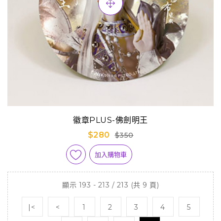
徽章PLUS-佛劍明王
$280
$350
加入購物車
顯示 193 - 213 / 213 (共 9 頁)
|<
<
1
2
3
4
5