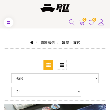
0
0
霹靂嚴選
霹靂上海館