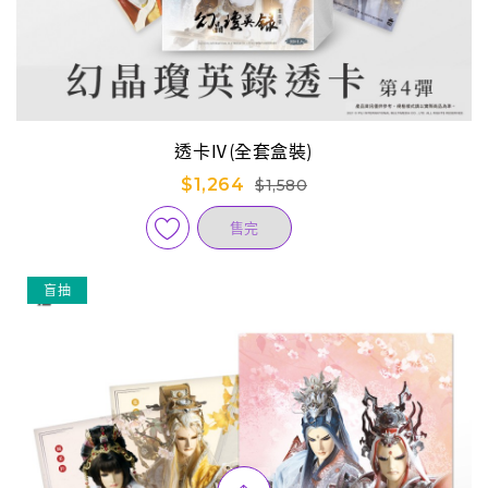
透卡Ⅳ(全套盒裝)
$1,264
$1,580
售完
盲抽