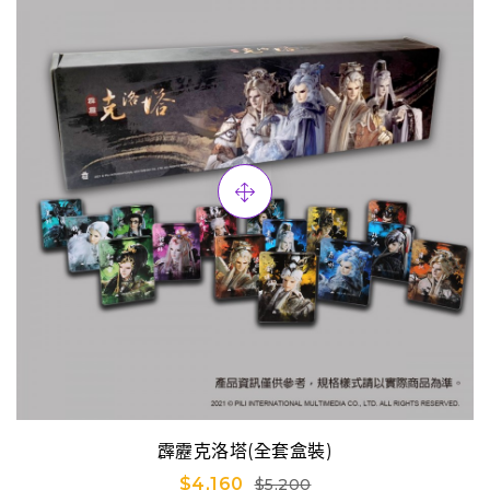
霹靂克洛塔(全套盒裝)
$4,160
$5,200