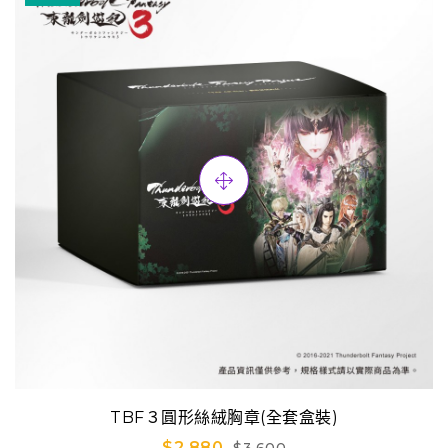
TBF３圓形絲絨胸章(全套盒裝)
$2,880