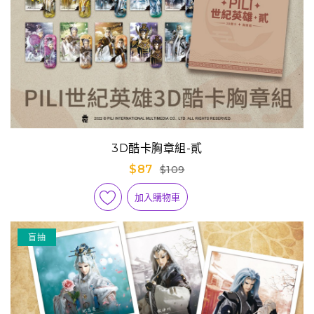
3D酷卡胸章組-貳
$87
$109
加入購物車
盲抽