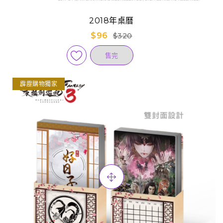
2018年桌曆
$96
$320
售完
霹靂購物獨家