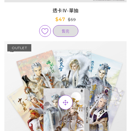
透卡Ⅳ-單抽
$47
$59
售完
OUTLET