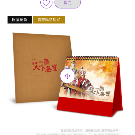
售完
限量現貨
霹靂購物獨家