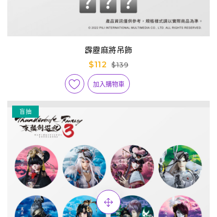
霹靂麻將吊飾
$112
$139
加入購物車
盲抽