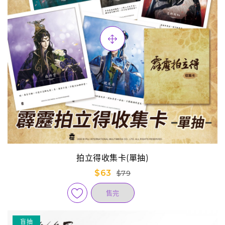
拍立得收集卡(單抽)
$63
$79
售完
盲抽