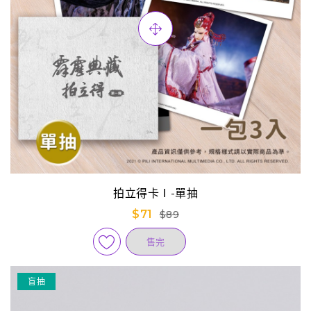
拍立得卡Ⅰ-單抽
$71
$89
售完
盲抽