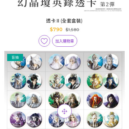
透卡Ⅱ(全套盒裝)
$790
$1,580
加入購物車
盲抽