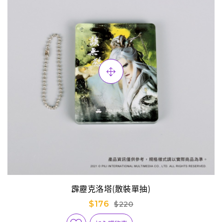
霹靂克洛塔(散裝單抽)
$176
$220