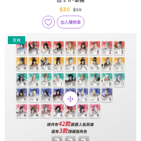
透卡Ⅱ-單抽
$30
$59
加入購物車
盲抽