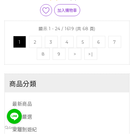
加入購物車
顯示 1 - 24 / 1619 (共 68 頁)
1
2
3
4
5
6
7
8
9
>
>|
商品分類
最新商品
霹靂嚴選
東離劍遊紀