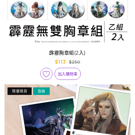
霹靂胸章組(2入)
$113
$250
加入購物車
限量現貨
盲抽