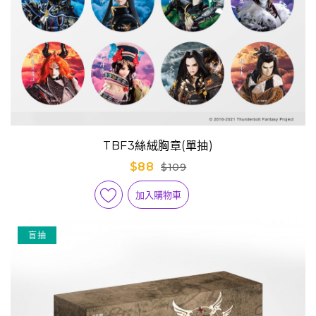
TBF3絲絨胸章(單抽)
$88
$109
加入購物車
盲抽