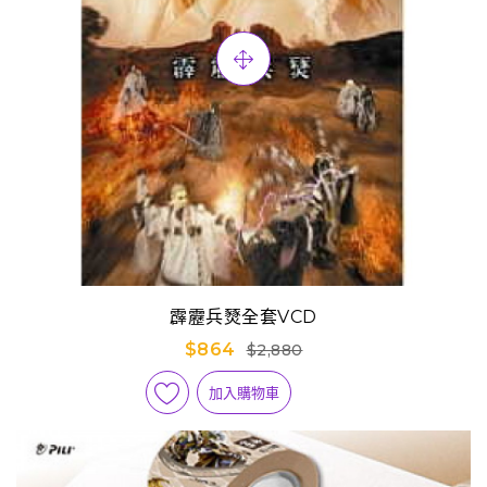
霹靂兵燹全套VCD
$864
$2,880
加入購物車