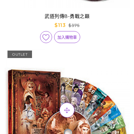
武道列傳8-勇戰之巔
$113
$375
加入購物車
OUTLET