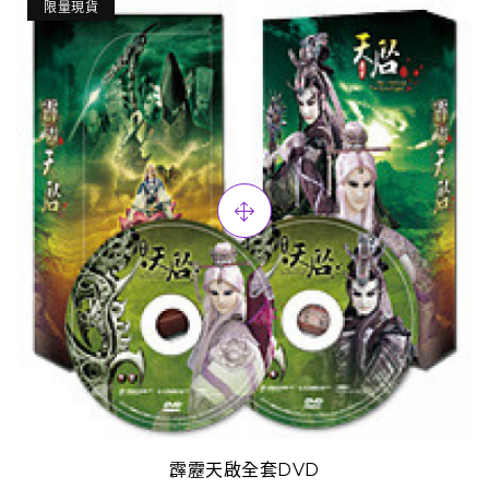
限量現貨
霹靂天啟全套DVD