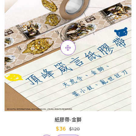
紙膠帶-金獅
$36
$120