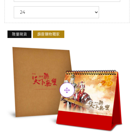
限量現貨
霹靂購物獨家