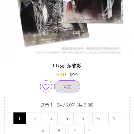
LU夾-赤龍影
$30
$99
售完
顯示 1 - 24 / 207 (共 9 頁)
1
2
3
4
5
6
7
8
9
>
>|