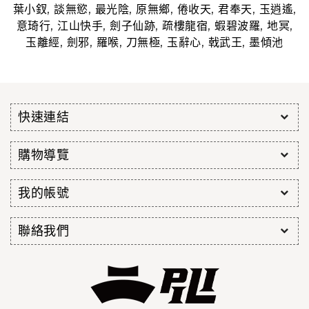
,
,
,
,
,
,
,
葉小釵
談無慾
最光陰
原無鄉
倦收天
君奉天
玉逍遙
,
,
,
,
,
,
意琦行
江山快手
劍子仙跡
疏樓龍宿
蝦碧波羅
地冥
,
,
,
,
,
,
玉離經
劍邪
羅喉
刀無極
玉辭心
戟武王
墨傾池
快速連結
購物導覽
我的帳號
聯絡我們